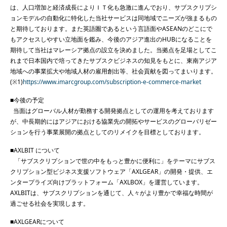
は、⼈⼝増加と経済成⻑によりＩＴ化も急激に進んでおり、サブスクリプシ
ョンモデルの⾃動化に特化した当社サービスは同地域でニーズが強まるもの
と期待しております。また英語圏であるという⾔語⾯やASEANのどこにで
もアクセスしやすい⽴地⾯を鑑み、今後のアジア進出のHUBになることを
期待して当社はマレーシア拠点の設⽴を決めました。当拠点を⾜場としてこ
れまで⽇本国内で培ってきたサブスクビジネスの知⾒をもとに、東南アジア
地域への事業拡⼤や地域⼈材の雇⽤創出等、社会貢献を図ってまいります。
(※1)
https://www.imarcgroup.com/subscription-e-commerce-market
■今後の予定
当⾯はグローバル⼈材が勤務する開発拠点としての運⽤を考えております
が、中⻑期的にはアジアにおける協業先の開拓やサービスのグローバリゼー
ションを⾏う事業展開の拠点としてのリメイクを⽬標としております。
■AXLBIT について
「サブスクリプションで世の中をもっと豊かに便利に」をテーマにサブス
クリプション型ビジネス⽀援ソフトウェア「AXLGEAR」の開発・提供、エ
ンタープライズ向けプラットフォーム「AXLBOX」を運営しています。
AXLBITは、サブスクリプションを通じて、⼈々がより豊かで幸福な時間が
過ごせる社会を実現します。
■AXLGEARについて