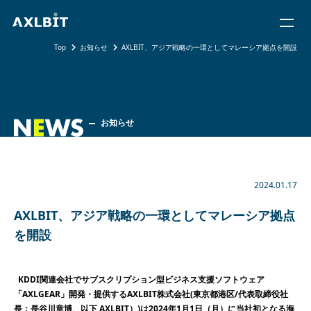
メ
ニュ
ーを
Top
お知らせ
AXLBIT、アジア戦略の⼀環としてマレーシア拠点を開設
開く
お知らせ
2024.01.17
AXLBIT、アジア戦略の⼀環としてマレーシア拠点
を開設
KDDI関連会社でサブスクリプション型ビジネス⽀援ソフトウェア
「AXLGEAR」開発・提供するAXLBIT株式会社(東京都港区/代表取締役社
⻑：⻑⾕川章博、以下 AXLBIT）)は2024年1⽉1⽇（⽉）に当社初となる海