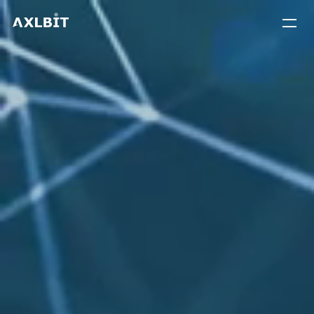
メ
ニュ
ーを
開く